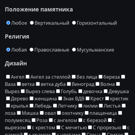
Положение памятника
Любое
Вертикальный
Горизонтальный
Религия
Любая
Православные
Мусульманские
Дизайн
Ангел
Ангел за стеллой
без лица
береза
Ваза
ветка
ветка дуба
Виноград
Волна
Вырез
Вырез слева
Голубь
девочка
Девушка
Дерево
женщина
Знак ВДВ
Крест
крестик
крылья
Лебедь
Летчику
лилии
Листья
лоза
Мишка
овал
охотнику
плащеница
полумесяц
Роза
с ангелом
с березой
с
вырезом
с крестом
С мечетью
С прорезью
с
рамкой
с храмом
с цветами
Свеча
Свиток