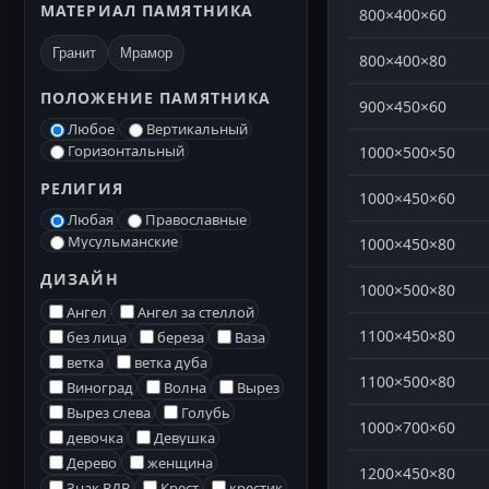
МАТЕРИАЛ ПАМЯТНИКА
800×400×60
Гранит
Мрамор
800×400×80
ПОЛОЖЕНИЕ ПАМЯТНИКА
900×450×60
Любое
Вертикальный
Горизонтальный
1000×500×50
РЕЛИГИЯ
1000×450×60
Любая
Православные
Мусульманские
1000×450×80
ДИЗАЙН
1000×500×80
Ангел
Ангел за стеллой
1100×450×80
без лица
береза
Ваза
ветка
ветка дуба
1100×500×80
Виноград
Волна
Вырез
Вырез слева
Голубь
1000×700×60
девочка
Девушка
Дерево
женщина
1200×450×80
Знак ВДВ
Крест
крестик