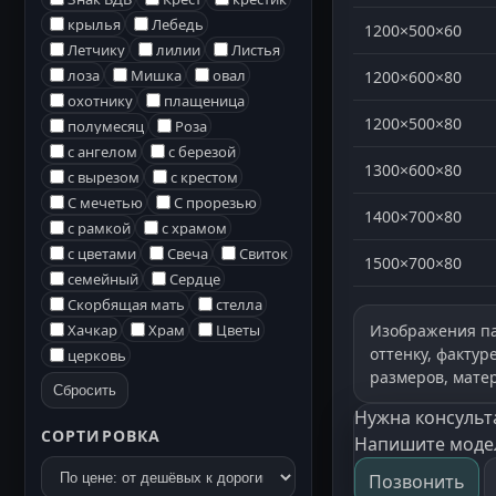
крылья
Лебедь
1200×500×60
Летчику
лилии
Листья
лоза
Мишка
овал
1200×600×80
охотнику
плащеница
1200×500×80
полумесяц
Роза
с ангелом
с березой
1300×600×80
с вырезом
с крестом
С мечетью
С прорезью
1400×700×80
с рамкой
с храмом
с цветами
Свеча
Свиток
1500×700×80
семейный
Сердце
Скорбящая мать
стелла
Хачкар
Храм
Цветы
Изображения па
оттенку, факту
церковь
размеров, мате
Сбросить
Нужна консульт
СОРТИРОВКА
Напишите модел
Позвонить