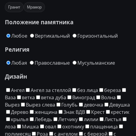
Гранит
Мрамор
Положение памятника
Любое
Вертикальный
Горизонтальный
Религия
Любая
Православные
Мусульманские
Дизайн
Ангел
Ангел за стеллой
без лица
береза
Ваза
ветка
ветка дуба
Виноград
Волна
Вырез
Вырез слева
Голубь
девочка
Девушка
Дерево
женщина
Знак ВДВ
Крест
крестик
крылья
Лебедь
Летчику
лилии
Листья
лоза
Мишка
овал
охотнику
плащеница
полумесяц
Роза
с ангелом
с березой
с